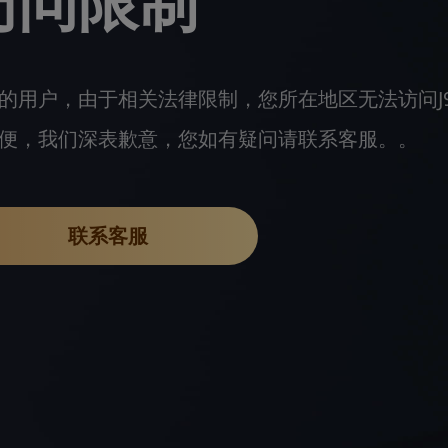
访问限制
的用户，由于相关法律限制，您所在地区无法访问J
便，我们深表歉意，您如有疑问请联系客服。。
联系客服