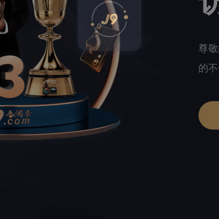
尊敬
的不